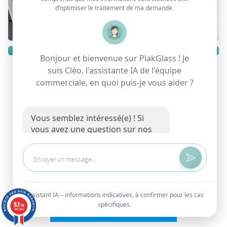
d'optimiser le traitement de ma demande.
Photos
Bonjour et bienvenue sur PlakGlass ! Je
suis Cléo, l'assistante IA de l'équipe
commerciale, en quoi puis-je vous aider ?
PAIEMENT FACILITE
Vous semblez intéressé(e) ! Si
vous avez une question sur nos
services, je suis là pour y
répondre.
Comparer les offres
Contacter un conseiller
Assistant IA – informations indicatives, à confirmer pour les cas
9.7
spécifiques.
/10
3401 avis