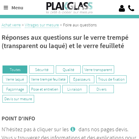
Découpe de verre sur mesure de 4 à 19 mm, 100% Verre trempé sécurit
Menu
Crédence en verre laqué ou émaillé, verre pour garde corps, verrières
Achat verre
>
Vitrages sur mesure
> Foire aux questions
Réponses aux questions sur le verre trempé
(transparent ou laqué) et le verre feuilleté
Toutes
Sécurité
Qualité
Verre transparent
Verre laqué
Verre trempé feuilleté
Épaisseurs
Trous de fixation
Façonnage
Pose et entretien
Livraison
Divers
Devis sur mesure
POINT D'INFO
N'hésitez pas à cliquer sur les
dans nos pages devis.
Vous y trouverez des informations et des explications pour