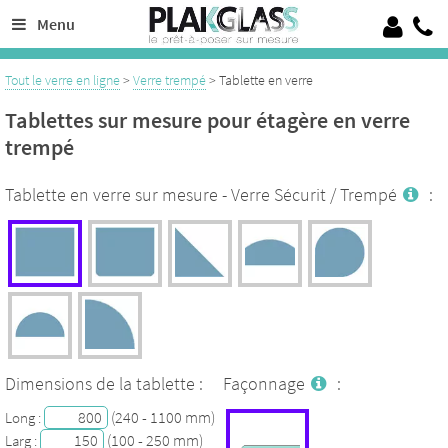
Découpe de verre sur mesure de 4 à 19 mm, 100% Verre trempé sécurit
Menu
Crédence en verre laqué ou émaillé, verre pour garde corps, verrières
Tout le verre en ligne
>
Verre trempé
> Tablette en verre
Tablettes sur mesure pour étagère en verre
trempé
Tablette en verre sur mesure - Verre Sécurit / Trempé
:
Dimensions de la tablette :
Façonnage
:
(240 - 1100 mm)
Long :
(100 - 250 mm)
Larg :