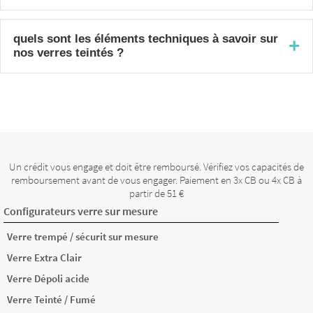
Oui, c'est un usage courant, le verre trempé
teinté supportant l'humidité comme un verre clair,
quels sont les éléments techniques à savoir sur
+
nos verres teintés ?
avec en plus l'avantage d'apporter de l'intimité
par la coloration.
Nos verres teintés existent en 5 coloris : gris,
bronze, dark grey, vert et dark blue. Plus
l'épaisseur du verre est importante, plus la teinte
est prononcée. Ils sont uniquement proposés en
finition brillante, la finition dépolie n'étant pas
Un crédit vous engage et doit être remboursé. Vérifiez vos capacités de
disponible sur les teintés.
remboursement avant de vous engager. Paiement en 3x CB ou 4x CB à
partir de 51 €
Configurateurs verre sur mesure
Verre trempé / sécurit sur mesure
Verre Extra Clair
Verre Dépoli acide
Verre Teinté / Fumé