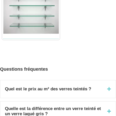
Questions fréquentes
+
Quel est le prix au m² des verres teintés ?
Voici les tarifs au m² du verre teinté en forme
classique (rectangulaire): gris/bronze 4 mm à
Quelle est la différence entre un verre teinté et
+
un verre laqué gris ?
79,60 € le m² (dès 31,30 € la pièce), gris/bronze