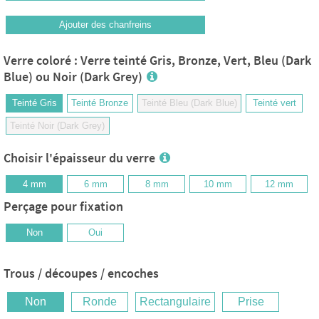
Ajouter des chanfreins
Verre coloré : Verre teinté Gris, Bronze, Vert, Bleu (Dark
Blue) ou Noir (Dark Grey)
Teinté Gris
Teinté Bronze
Teinté Bleu (Dark Blue)
Teinté vert
Teinté Noir (Dark Grey)
Choisir l'épaisseur du verre
4 mm
6 mm
8 mm
10 mm
12 mm
Perçage pour fixation
Non
Oui
Trous / découpes / encoches
Non
Ronde
Rectangulaire
Prise