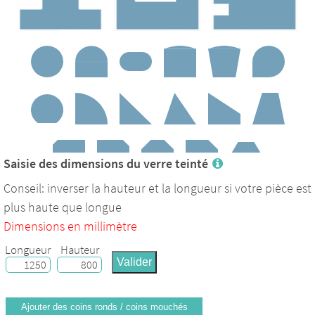
Saisie des dimensions du verre teinté
Conseil: inverser la hauteur et la longueur si votre pièce est
+ de formes
plus haute que longue
Dimensions en millimètre
Longueur
Hauteur
Valider
Ajouter des coins ronds / coins mouchés