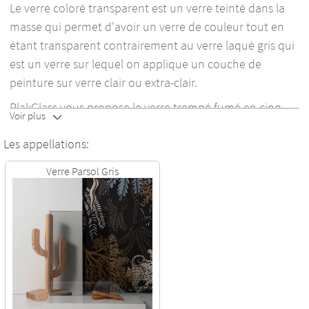
Le verre coloré transparent est un verre teinté dans la
masse qui permet d'avoir un verre de couleur tout en
étant transparent contrairement au verre laqué gris qui
est un verre sur lequel on applique un couche de
peinture sur verre clair ou extra-clair.
PlakGlass vous propose le verre trempé fumé en cinq
Voir plus
teintes: Parsol Bronze, Parsol Gris, Parsol Vert, Planibel
Les appellations:
Dark Grey (Noir/Ultra gris) et Dark Blue (Bleu) avec des
épaisseurs 4, 6, 8,10 et 12 mm.
Verre Parsol Gris
Ces plaques de verre teinté vous sont proposés
uniquement en finition Trempé/Sécurit (cinq à sept fois
plus solide que le verre standard). Le verre fumé est
découpé dans des plaques de verre teinté.
Afin d'être trempé le verre teinté doit avoir une
diagonale minimum de 250 mm.