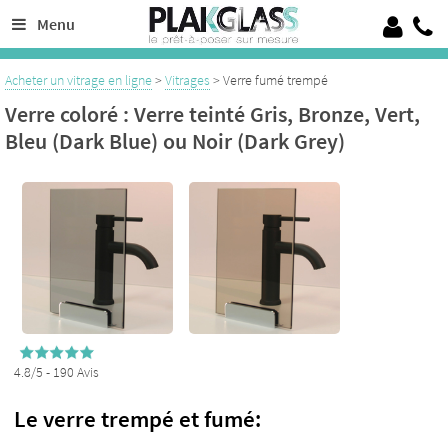
Découpe de verre sur mesure de 4 à 19 mm, 100% Verre trempé sécurit
Menu
Crédence en verre laqué ou émaillé, verre pour garde corps, verrières
Acheter un vitrage en ligne
>
Vitrages
> Verre fumé trempé
Verre coloré : Verre teinté Gris, Bronze, Vert,
Bleu (Dark Blue) ou Noir (Dark Grey)
4.8/5 - 190 Avis
Le verre trempé et fumé: