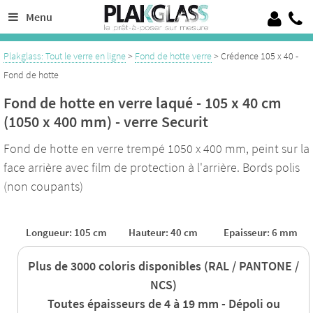
Découpe de verre sur mesure de 4 à 19 mm, 100% Verre trempé sécurit
Menu
Crédence en verre laqué ou émaillé, verre pour garde corps, verrières
Plakglass: Tout le verre en ligne
>
Fond de hotte verre
> Crédence 105 x 40 -
Fond de hotte
Fond de hotte en verre laqué - 105 x 40 cm
(1050 x 400 mm) - verre Securit
Fond de hotte en verre trempé 1050 x 400 mm, peint sur la
face arrière avec film de protection à l'arrière. Bords polis
(non coupants)
Longueur: 105 cm
Hauteur: 40 cm
Epaisseur: 6 mm
Plus de 3000 coloris disponibles (RAL / PANTONE /
NCS)
Toutes épaisseurs de 4 à 19 mm - Dépoli ou