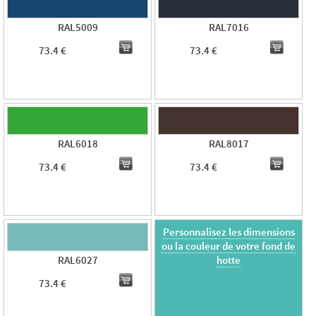
RAL5009
RAL7016
73.4 €
73.4 €
RAL6018
RAL8017
73.4 €
73.4 €
Personnalisez les dimensions
ou la couleur de votre fond de
hotte
RAL6027
73.4 €