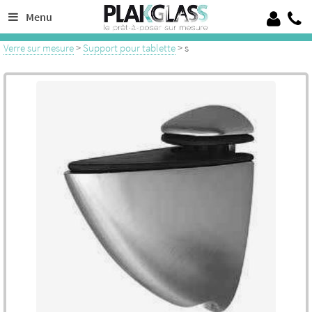
Découpe de verre sur mesure de 4 à 19 mm, 100% Verre trempé sécurit
Menu
Crédence en verre laqué ou émaillé, verre pour garde corps, verrières
Verre sur mesure
>
Support pour tablette
> s