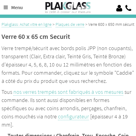
Découpe de verre sur mesure de 4 à 19 mm, 100% Verre trempé sécurit
Menu
Crédence en verre laqué ou émaillé, verre pour garde corps, verrières
Plakglass: Achat vitre en ligne
>
Plaques de verre
> Verre 600 x 650 mm sécurit
Verre 60 x 65 cm Securit
Verre trempé/sécurit avec bords polis JPP (non coupants),
transparent (Clair, Extra clair, Teinté Gris, Teinté Bronze)
d'épaisseur 4, 5, 6, 8, 10 ou 12 millimètres en fonction des
formats. Pour commander, cliquez sur le symbole "Caddie"
à côté du prix du produit que vous recherchez.
Tous
nos verres trempés sont fabriqués à vos mesures
sur
commande. Ils sont aussi disponibles en formes
spécifiques ou avec coins arrondis, perçages, chanfrein,
coins mouchés via notre
configurateur
[épaisseur 4 à 19
mm].
Toutes dimensions : Chanfrein, Trou, Encoche, Coin