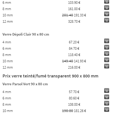
6 mm
103.90 €
8 mm
161.00 €
201.40
10 mm
191.33 €
12 mm
328.70 €
Verre Dépoli Clair 90 x 80 cm
4 mm
67.20 €
6 mm
84.70 €
8 mm
118.40 €
149.40
10 mm
141.93 €
12 mm
216.00 €
Prix verre teinté/fumé transparent 900 x 800 mm
Verre Parsol Vert 90 x 80 cm
4 mm
57.70 €
6 mm
80.60 €
8 mm
108.00 €
190.80
10 mm
181.26 €