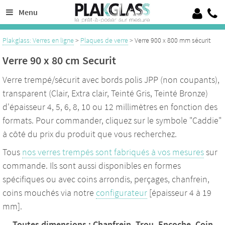
Découpe de verre sur mesure de 4 à 19 mm, 100% Verre trempé sécurit
Menu
Crédence en verre laqué ou émaillé, verre pour garde corps, verrières
Plakglass: Verres en ligne
>
Plaques de verre
> Verre 900 x 800 mm sécurit
Verre 90 x 80 cm Securit
Verre trempé/sécurit avec bords polis JPP (non coupants),
transparent (Clair, Extra clair, Teinté Gris, Teinté Bronze)
d'épaisseur 4, 5, 6, 8, 10 ou 12 millimètres en fonction des
formats. Pour commander, cliquez sur le symbole "Caddie"
à côté du prix du produit que vous recherchez.
Tous
nos verres trempés sont fabriqués à vos mesures
sur
commande. Ils sont aussi disponibles en formes
spécifiques ou avec coins arrondis, perçages, chanfrein,
coins mouchés via notre
configurateur
[épaisseur 4 à 19
mm].
Toutes dimensions : Chanfrein, Trou, Encoche, Coin