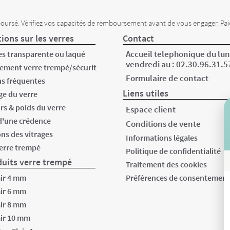
oursé. Vérifiez vos capacités de remboursement avant de vous engager. Pai
ions sur les verres
Contact
Accueil telephonique du lun
s transparente ou laqué
vendredi au :
02.30.96.31.5
ement verre trempé/sécurit
Formulaire de contact
s fréquentes
Liens utiles
e du verre
rs & poids du verre
Espace client
d'une crédence
Conditions de vente
ons des vitrages
Informations légales
verre trempé
Politique de confidentialité
uits verre trempé
Traitement des cookies
air 4 mm
Préférences de consentemen
air 6 mm
air 8 mm
air 10 mm