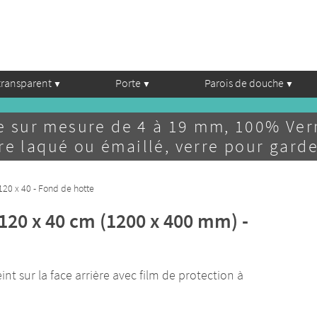
transparent
Porte
Parois de douche
e sur mesure de 4 à 19 mm, 100% Verr
e laqué ou émaillé, verre pour garde
20 x 40 - Fond de hotte
 120 x 40 cm (1200 x 400 mm) -
t sur la face arrière avec film de protection à