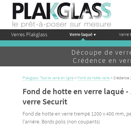
Verres Plakglass
Verre laqué
Verre 
Découpe de verr
Crédence en verr
Plakglass: Tout le verre en ligne
>
Fond de hotte verre
> Crédence 1
Fond de hotte en verre laqué -
verre Securit
Fond de hotte en verre trempé 1200 x 400 mm, pein
l'arrière. Bords polis (non coupants)