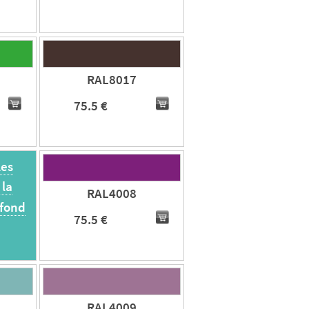
RAL8017
75.5 €
les
 la
RAL4008
 fond
75.5 €
RAL4009