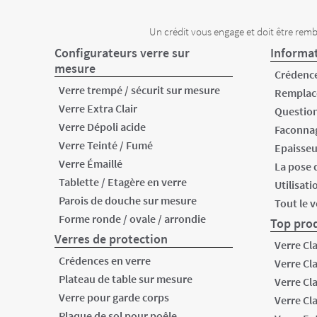
Un crédit vous engage et doit être remb
Configurateurs verre sur
Informat
mesure
Crédence
Verre trempé / sécurit sur mesure
Remplac
Verre Extra Clair
Question
Verre Dépoli acide
Faconnag
Verre Teinté / Fumé
Epaisseu
Verre Émaillé
La pose 
Tablette / Etagère en verre
Utilisati
Parois de douche sur mesure
Tout le 
Forme ronde / ovale / arrondie
Top prod
Verres de protection
Verre Cl
Crédences en verre
Verre Cl
Plateau de table sur mesure
Verre Cl
Verre pour garde corps
Verre Cl
Plaque de sol pour poêle