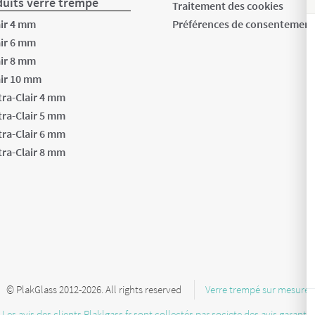
uits verre trempé
Traitement des cookies
air 4 mm
Préférences de consentemen
air 6 mm
air 8 mm
air 10 mm
tra-Clair 4 mm
tra-Clair 5 mm
tra-Clair 6 mm
tra-Clair 8 mm
© PlakGlass 2012-2026. All rights reserved
Verre trempé sur mesure
Les avis des clients Plaklgass.fr sont collectés par societe des avis garantis