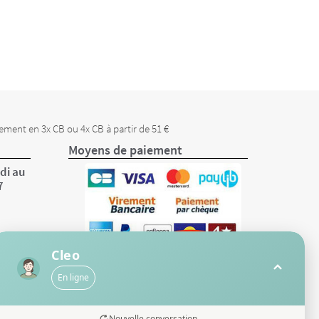
ement en 3x CB ou 4x CB à partir de 51 €
Moyens de paiement
di au
7
Cleo
En ligne
Nouvelle conversation