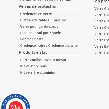
Top prod
Verres de protection
Verre Cl
Crédences en verre
Verre Cl
Plateau de table sur mesure
Verre Cl
Verre pour garde corps
Verre Cl
Plaque de sol pour poêle
Verre Ex
Fond de hotte
Verre Ex
/
Crédence noire
Crédence blanche
Verre Ex
Produits en kit
Verre Ex
Porte coulissante sur mesure
Kit verrière bois
Kit verrière aluminium
9.7
/10