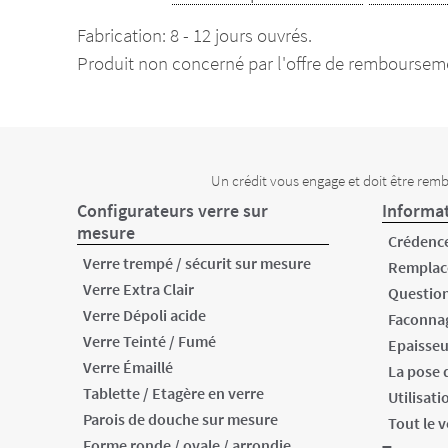
Fabrication: 8 - 12 jours ouvrés.
Produit non concerné par l'offre de rembourseme
Un crédit vous engage et doit être remb
Configurateurs verre sur
Informat
mesure
Crédence
Verre trempé / sécurit sur mesure
Remplac
Verre Extra Clair
Question
Verre Dépoli acide
Faconnag
Verre Teinté / Fumé
Epaisseu
Verre Émaillé
La pose 
Tablette / Etagère en verre
Utilisati
Parois de douche sur mesure
Tout le 
Forme ronde / ovale / arrondie