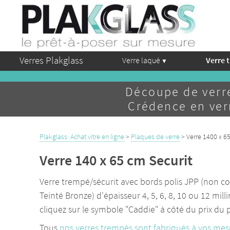
Verres Plakglass
Verre laqué
Verre 
Découpe de verr
Crédence en verr
Plakglass: Achat vitre en ligne
>
Plaques de verre
> Verre 1400 x 6
Verre 140 x 65 cm Securit
Verre trempé/sécurit avec bords polis JPP (non coup
Teinté Bronze) d'épaisseur 4, 5, 6, 8, 10 ou 12 m
cliquez sur le symbole "Caddie" à côté du prix du
Tous
nos verres trempés sont fabriqués à vos mes