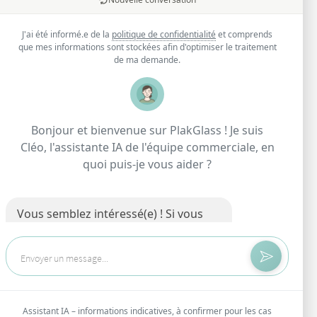
t
J'ai été informé.e de la
politique de confidentialité
et comprends
que mes informations sont stockées afin d'optimiser le traitement
de ma demande.
Bonjour et bienvenue sur PlakGlass ! Je suis
Cléo, l'assistante IA de l'équipe commerciale, en
Consulter les Conditions Générales du paiement
quoi puis-je vous aider ?
en plusieurs fois FLOA
Vous semblez intéressé(e) ! Si vous
avez une question sur nos services, je
suis là pour y répondre.
Comparer les offres
Contacter un conseiller
Assistant IA – informations indicatives, à confirmer pour les cas