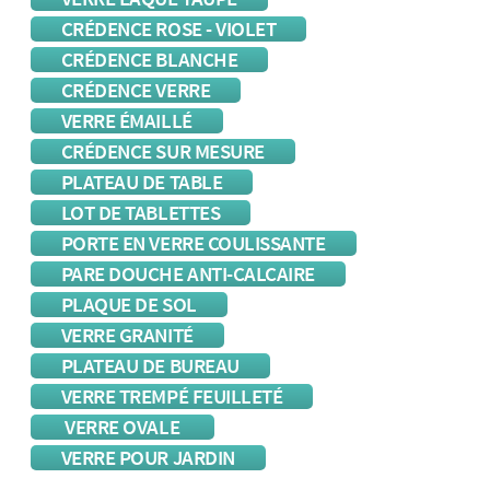
CRÉDENCE ROSE - VIOLET
CRÉDENCE BLANCHE
CRÉDENCE VERRE
VERRE ÉMAILLÉ
CRÉDENCE SUR MESURE
PLATEAU DE TABLE
LOT DE TABLETTES
PORTE EN VERRE COULISSANTE
PARE DOUCHE ANTI-CALCAIRE
PLAQUE DE SOL
VERRE GRANITÉ
PLATEAU DE BUREAU
VERRE TREMPÉ FEUILLETÉ
VERRE OVALE
VERRE POUR JARDIN