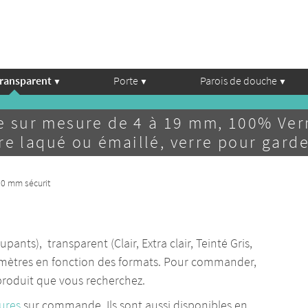
transparent
Porte
Parois de douche
e sur mesure de 4 à 19 mm, 100% Verr
e laqué ou émaillé, verre pour garde
50 mm sécurit
ants), transparent (Clair, Extra clair, Teinté Gris,
illimètres en fonction des formats. Pour commander,
 produit que vous recherchez.
ures
sur commande. Ils sont aussi disponibles en