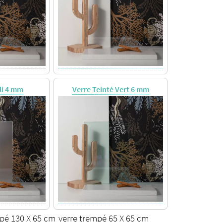
li 4 mm
Verre Teinté Vert 6 mm
mpé 130 X 65 cm
verre trempé 65 X 65 cm