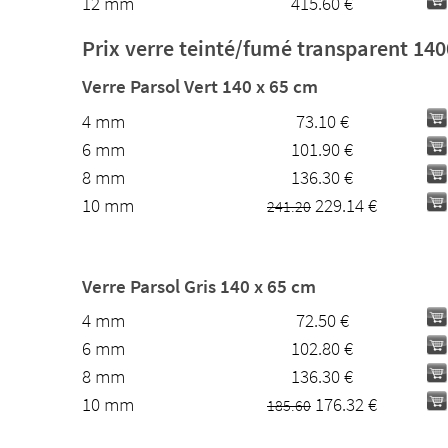
12 mm
415.60 €
Prix verre teinté/fumé transparent 14
Verre Parsol Vert 140 x 65 cm
4 mm
73.10 €
6 mm
101.90 €
8 mm
136.30 €
10 mm
229.14 €
241.20
Verre Parsol Gris 140 x 65 cm
4 mm
72.50 €
6 mm
102.80 €
8 mm
136.30 €
10 mm
176.32 €
185.60