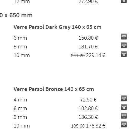
12 mm
272.90 €
00 x 650 mm
Verre Parsol Dark Grey 140 x 65 cm
6 mm
150.80 €
8 mm
181.70 €
10 mm
229.14 €
241.20
Verre Parsol Bronze 140 x 65 cm
4 mm
72.50 €
6 mm
102.80 €
8 mm
136.30 €
10 mm
176.32 €
185.60