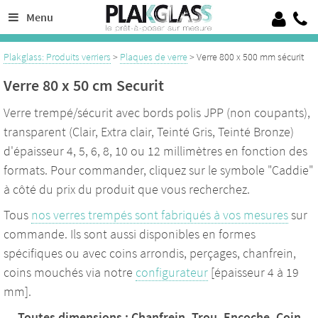
Découpe de verre sur mesure de 4 à 19 mm, 100% Verre trempé sécurit
Menu
Crédence en verre laqué ou émaillé, verre pour garde corps, verrières
Plakglass: Produits verriers
>
Plaques de verre
> Verre 800 x 500 mm sécurit
Verre 80 x 50 cm Securit
Verre trempé/sécurit avec bords polis JPP (non coupants),
transparent (Clair, Extra clair, Teinté Gris, Teinté Bronze)
d'épaisseur 4, 5, 6, 8, 10 ou 12 millimètres en fonction des
formats. Pour commander, cliquez sur le symbole "Caddie"
à côté du prix du produit que vous recherchez.
Tous
nos verres trempés sont fabriqués à vos mesures
sur
commande. Ils sont aussi disponibles en formes
spécifiques ou avec coins arrondis, perçages, chanfrein,
coins mouchés via notre
configurateur
[épaisseur 4 à 19
mm].
Toutes dimensions : Chanfrein, Trou, Encoche, Coin