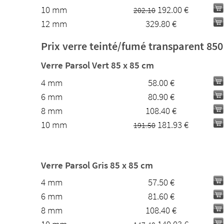
10 mm
192.00 €
202.10
12 mm
329.80 €
Prix verre teinté/fumé transparent 85
Verre Parsol Vert 85 x 85 cm
4 mm
58.00 €
6 mm
80.90 €
8 mm
108.40 €
10 mm
181.93 €
191.50
Verre Parsol Gris 85 x 85 cm
4 mm
57.50 €
6 mm
81.60 €
8 mm
108.40 €