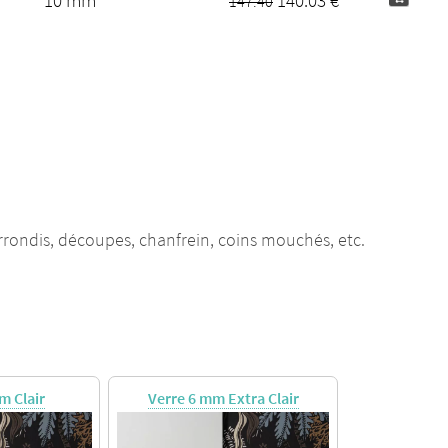
10 mm
140.03 €
147.40
rrondis, découpes, chanfrein, coins mouchés, etc.
m Clair
Verre 6 mm Extra Clair