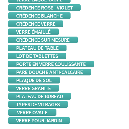
CRÉDENCE ROSE - VIOLET
CRÉDENCE BLANCHE
CRÉDENCE VERRE
VERRE ÉMAILLÉ
CRÉDENCE SUR MESURE
PLATEAU DE TABLE
LOT DE TABLETTES
PORTE EN VERRE COULISSANTE
PARE DOUCHE ANTI-CALCAIRE
PLAQUE DE SOL
VERRE GRANITÉ
PLATEAU DE BUREAU
TYPES DE VITRAGES
VERRE OVALE
VERRE POUR JARDIN