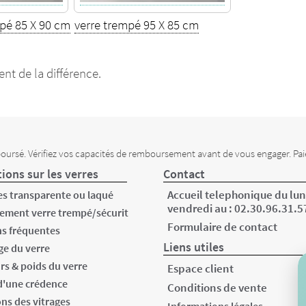
mpé 85 X 90 cm
verre trempé 95 X 85 cm
nt de la différence.
oursé. Vérifiez vos capacités de remboursement avant de vous engager. Pai
ions sur les verres
Contact
Accueil telephonique du lun
s transparente ou laqué
vendredi au :
02.30.96.31.5
ement verre trempé/sécurit
Formulaire de contact
s fréquentes
Liens utiles
e du verre
rs & poids du verre
Espace client
d'une crédence
Conditions de vente
ons des vitrages