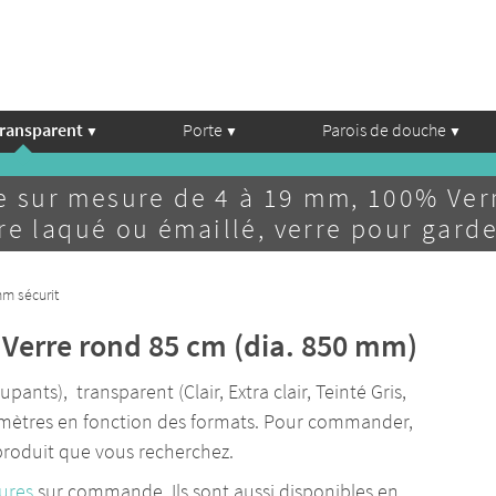
transparent
Porte
Parois de douche
e sur mesure de 4 à 19 mm, 100% Verr
e laqué ou émaillé, verre pour garde
mm sécurit
- Verre rond 85 cm (dia. 850 mm)
ants), transparent (Clair, Extra clair, Teinté Gris,
illimètres en fonction des formats. Pour commander,
 produit que vous recherchez.
ures
sur commande. Ils sont aussi disponibles en