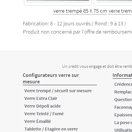
verre trempé 85 X 75 cm
verre tre
Fabrication: 8 - 12 jours ouvrés.( Rond : 9 à 13 )
Produit non concerné par l'offre de rembourseme
Un crédit vous engage et doit être remb
Configurateurs verre sur
Informat
mesure
Crédence
Verre trempé / sécurit sur mesure
Remplac
Verre Extra Clair
Question
Verre Dépoli acide
Faconnag
Verre Teinté / Fumé
Epaisseu
Verre Émaillé
La pose 
Tablette / Etagère en verre
Utilisati