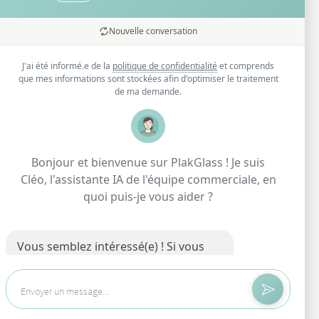
Nouvelle conversation
t
J'ai été informé.e de la
politique de confidentialité
et comprends
que mes informations sont stockées afin d'optimiser le traitement
de ma demande.
Bonjour et bienvenue sur PlakGlass ! Je suis
Cléo, l'assistante IA de l'équipe commerciale, en
Consulter les Conditions Générales du paiement
quoi puis-je vous aider ?
en plusieurs fois FLOA
Vous semblez intéressé(e) ! Si vous
avez une question sur nos services, je
suis là pour y répondre.