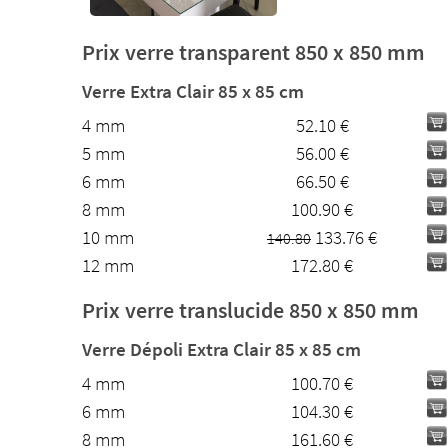
Prix verre transparent 850 x 850 mm
Verre Extra Clair 85 x 85 cm
4 mm
52.10 €
5 mm
56.00 €
6 mm
66.50 €
8 mm
100.90 €
10 mm
133.76 €
140.80
12 mm
172.80 €
Prix verre translucide 850 x 850 mm
Verre Dépoli Extra Clair 85 x 85 cm
4 mm
100.70 €
6 mm
104.30 €
8 mm
161.60 €