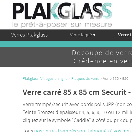
Verres Plakglass
Verre laqué
Verre 
Découpe de verr
Crédence en verr
Plakglass: Vitrages en ligne
>
Plaques de verre
> Verre 850 x 850 
Verre carré 85 x 85 cm Securit 
Verre trempé/sécurit avec bords polis JPP (non coup
Teinté Bronze) d'épaisseur 4, 5, 6, 8, 10 ou 12 m
cliquez sur le symbole "Caddie" à côté du prix du
Tous
nos verres trempés sont fabriqués à vos mes