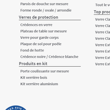
Parois de douche sur mesure
Tout le 
Forme ronde / ovale / arrondie
Top prod
Verres de protection
Verre Cl
Crédences en verre
Verre Cl
Plateau de table sur mesure
Verre Cl
Verre pour garde corps
Verre Cl
Plaque de sol pour poêle
Verre Ex
Fond de hotte
Verre Ex
/
Crédence noire
Crédence blanche
Verre Ex
Produits en kit
Verre Ex
Porte coulissante sur mesure
Kit verrière bois
Kit verrière aluminium