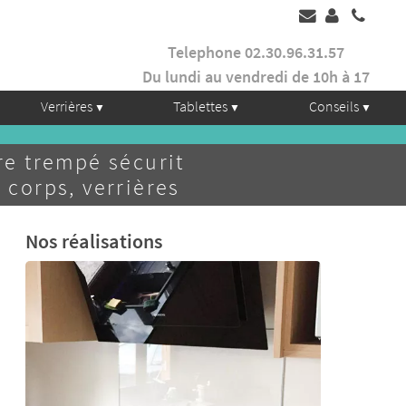
Telephone 02.30.96.31.57
Du lundi au vendredi de 10h à 17
Verrières
Tablettes
Conseils
e trempé sécurit
 corps, verrières
Nos réalisations