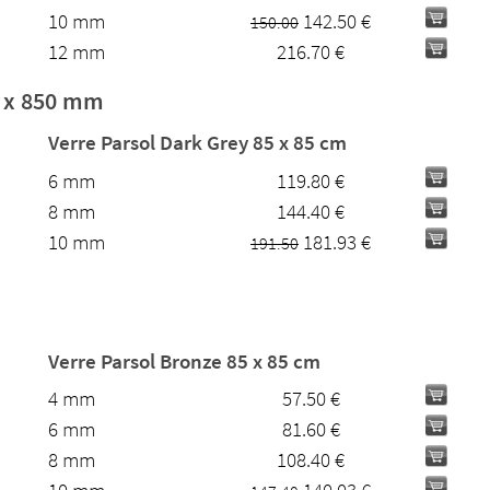
10 mm
142.50 €
150.00
12 mm
216.70 €
0 x 850 mm
Verre Parsol Dark Grey 85 x 85 cm
6 mm
119.80 €
8 mm
144.40 €
10 mm
181.93 €
191.50
Verre Parsol Bronze 85 x 85 cm
4 mm
57.50 €
6 mm
81.60 €
8 mm
108.40 €