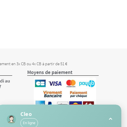
ement en 3x CB ou 4x CB à partir de 51 €
Moyens de paiement
di au
7
Cleo
En ligne