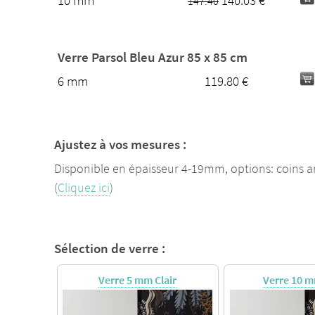
10 mm
140.03 €
147.40
Verre Parsol Bleu Azur 85 x 85 cm
6 mm
119.80 €
Ajustez à vos mesures :
Disponible en épaisseur 4-19mm, options: coins a
(
Cliquez ici
)
Sélection de verre :
Verre 5 mm Clair
Verre 10 m